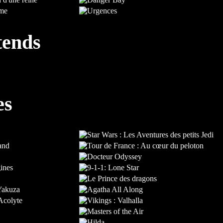
tends
es