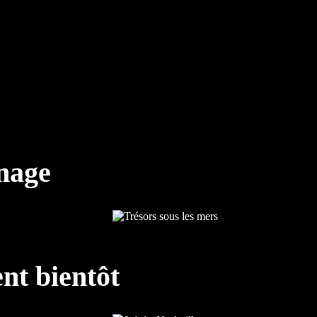
nnage
nt bientôt