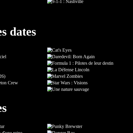
es dates
es