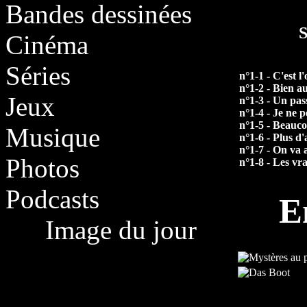
Bandes dessinées
S
Cinéma
Séries
n°1-1 - C'est l
n°1-2 - Bien a
Jeux
n°1-3 - Un pas
n°1-4 - Je ne 
n°1-5 - Beauco
Musique
n°1-6 - Plus d'
n°1-7 - On va 
Photos
n°1-8 - Les vra
Podcasts
E
Image du jour