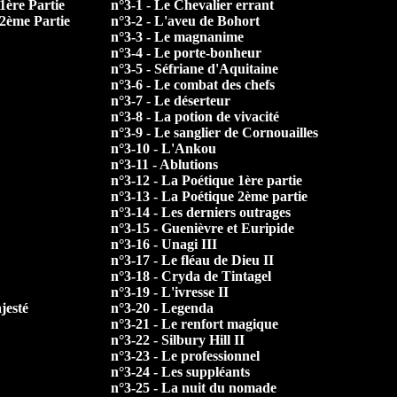
1ère Partie
n°3-1 - Le Chevalier errant
 2ème Partie
n°3-2 - L'aveu de Bohort
n°3-3 - Le magnanime
n°3-4 - Le porte-bonheur
n°3-5 - Séfriane d'Aquitaine
n°3-6 - Le combat des chefs
n°3-7 - Le déserteur
n°3-8 - La potion de vivacité
n°3-9 - Le sanglier de Cornouailles
n°3-10 - L'Ankou
n°3-11 - Ablutions
n°3-12 - La Poétique 1ère partie
n°3-13 - La Poétique 2ème partie
n°3-14 - Les derniers outrages
n°3-15 - Guenièvre et Euripide
n°3-16 - Unagi III
n°3-17 - Le fléau de Dieu II
n°3-18 - Cryda de Tintagel
n°3-19 - L'ivresse II
jesté
n°3-20 - Legenda
n°3-21 - Le renfort magique
n°3-22 - Silbury Hill II
n°3-23 - Le professionnel
n°3-24 - Les suppléants
n°3-25 - La nuit du nomade