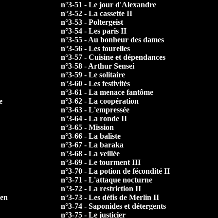
n°3-51 - Le jour d'Alexandre
n°3-52 - La cassette II
n°3-53 - Poltergeist
n°3-54 - Les paris II
n°3-55 - Au bonheur des dames
n°3-56 - Les tourelles
n°3-57 - Cuisine et dépendances
n°3-58 - Arthur Sensei
n°3-59 - Le solitaire
n°3-60 - Les festivités
n°3-61 - La menace fantôme
e
n°3-62 - La coopération
n°3-63 - L'empressée
n°3-64 - La ronde II
n°3-65 - Mission
n°3-66 - La baliste
n°3-67 - La baraka
n°3-68 - La veillée
n°3-69 - Le tourment III
n°3-70 - La potion de fécondité II
n°3-71 - L'attaque nocturne
n°3-72 - La restriction II
ien
n°3-73 - Les défis de Merlin II
n°3-74 - Saponides et détergents
n°3-75 - Le justicier