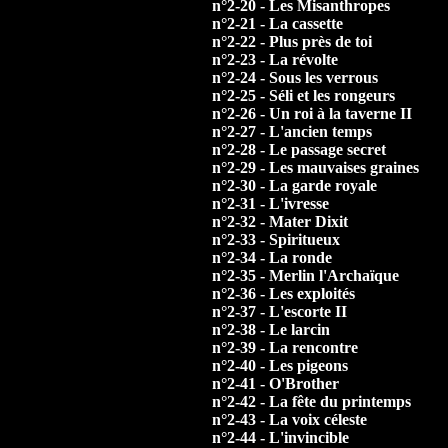
n°2-20 - Les Misanthropes
n°2-21 - La cassette
n°2-22 - Plus près de toi
n°2-23 - La révolte
n°2-24 - Sous les verrous
n°2-25 - Séli et les rongeurs
n°2-26 - Un roi à la taverne II
n°2-27 - L'ancien temps
n°2-28 - Le passage secret
n°2-29 - Les mauvaises graines
n°2-30 - La garde royale
n°2-31 - L'ivresse
n°2-32 - Mater Dixit
n°2-33 - Spiritueux
n°2-34 - La ronde
n°2-35 - Merlin l'Archaïque
n°2-36 - Les exploités
n°2-37 - L'escorte II
n°2-38 - Le larcin
n°2-39 - La rencontre
n°2-40 - Les pigeons
n°2-41 - O'Brother
n°2-42 - La fête du printemps
n°2-43 - La voix céleste
n°2-44 - L'invincible