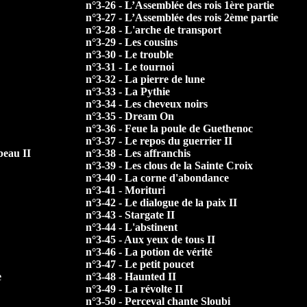
n°3-26 - L’Assemblée des rois 1ère partie
n°3-27 - L’Assemblée des rois 2ème partie
n°3-28 - L'arche de transport
n°3-29 - Les cousins
n°3-30 - Le trouble
n°3-31 - Le tournoi
n°3-32 - La pierre de lune
n°3-33 - La Pythie
n°3-34 - Les cheveux noirs
n°3-35 - Dream On
n°3-36 - Feue la poule de Guethenoc
n°3-37 - Le repos du guerrier II
beau II
n°3-38 - Les affranchis
n°3-39 - Les clous de la Sainte Croix
n°3-40 - La corne d'abondance
n°3-41 - Morituri
n°3-42 - Le dialogue de la paix II
n°3-43 - Stargate II
n°3-44 - L'abstinent
n°3-45 - Aux yeux de tous II
n°3-46 - La potion de vérité
n°3-47 - Le petit poucet
e
n°3-48 - Haunted II
n°3-49 - La révolte II
n°3-50 - Perceval chante Sloubi