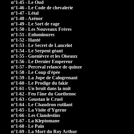
n°1-45 - Le Oud
n°1-46 - Le Code de chevalerie
n°1-47 - Létal
n°1-48 - Azénor
n°1-49 - Le Sort de rage
n°1-50 - Les Nouveaux Frères
n°1-51 - Enluminures
n°1-52 - Hanté
n°1-53 - Le Secret de Lancelot
n°1-54 - Le Serpent géant
n°1-55 - Guenièvre et les Oiseaux
n°1-56 - Le Dernier Empereur
n°1-57 - Perceval relance de quinze
n°1-58 - Le Coup d'épée
n°1-59 - La Jupe de Calogrenant
n°1-60 - Le Prodige du fakir
n°1-61 - Un bruit dans la nuit
n°1-62 - Feu l'âne du Guethenoc
n°1-63 - Goustan le Cruel
n°1-64 - Le Chaudron rutilant
n°1-65 - La Visite d’Ygerne
n°1-66 - Les Clandestins
n°1-67 - La Kleptomane
n°1-68 - Le Pain
n°1-69 - La Mort du Roy Arthur