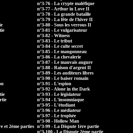
n°3-76 - La crypte maléfique
n°3-77 - Arthur in Love II
n°3-78 - La grande bataille
n°3-79 - La fête de l'hiver II
ie
n°3-80 - Sous les verrous II
tie
n°3-81 - Le vulgarisateur
n°3-82 - Witness
n°3-83 - Le tribut
n°3-84 - Le culte secret
n°3-85 - Le mangonneau
n°3-86 - La chevalerie
n°3-87 - Le mauvais augure
n°3-88 - Raison d'argent II
n°3-89 - Les auditeurs libres
n°3-90 - Le baiser romain
on
n°3-91 - L'espion
n°3-92 - Alone in the Dark
tie
n°3-93 - Le législateur
rtie
n°3-94 - L'insomniaque
n°3-95 - L'étudiant
n°3-96 - Le médiateur
n°3-97 - Le trophée
n°3-98 - Hollow Man
e et 2ème parties
n°3-99 - La Dispute 1ère partie
n°3-100 - La Dispute 2ème partie