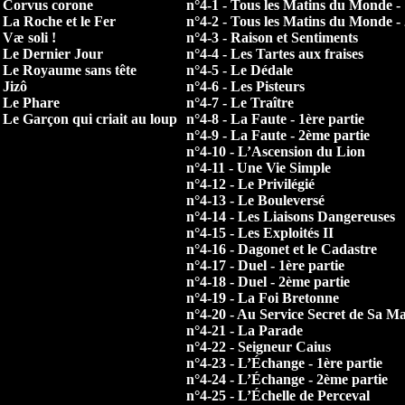
- Corvus corone
n°4-1 - Tous les Matins du Monde - 
- La Roche et le Fer
n°4-2 - Tous les Matins du Monde -
 Væ soli !
n°4-3 - Raison et Sentiments
- Le Dernier Jour
n°4-4 - Les Tartes aux fraises
- Le Royaume sans tête
n°4-5 - Le Dédale
 Jizô
n°4-6 - Les Pisteurs
- Le Phare
n°4-7 - Le Traître
- Le Garçon qui criait au loup
n°4-8 - La Faute - 1ère partie
n°4-9 - La Faute - 2ème partie
n°4-10 - L’Ascension du Lion
n°4-11 - Une Vie Simple
n°4-12 - Le Privilégié
n°4-13 - Le Bouleversé
n°4-14 - Les Liaisons Dangereuses
n°4-15 - Les Exploités II
n°4-16 - Dagonet et le Cadastre
n°4-17 - Duel - 1ère partie
n°4-18 - Duel - 2ème partie
n°4-19 - La Foi Bretonne
n°4-20 - Au Service Secret de Sa Ma
n°4-21 - La Parade
n°4-22 - Seigneur Caius
n°4-23 - L’Échange - 1ère partie
n°4-24 - L’Échange - 2ème partie
n°4-25 - L’Échelle de Perceval