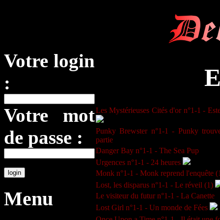
De
Votre login
E
:
Votre mot
Les Mystérieuses Cités d'or n°1-1 - Este
Punky Brewster n°1-1 - Punky trouv
de passe :
partie
Danger Bay n°1-1 - The Sea Pup
Urgences n°1-1 - 24 heures
Monk n°1-1 - Monk reprend l'enquête (
Lost, les disparus n°1-1 - Le réveil (1)
Menu
Le visiteur du futur n°1-1 - La Canette
Lost Girl n°1-1 - Un monde de Fées
Once Upon a Time n°1-1 - Il était une f