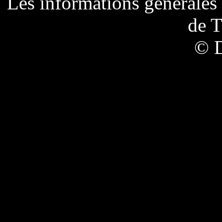
Les informations générales 
de
T
© 