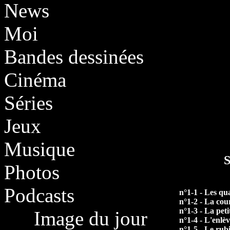
News
Moi
Bandes dessinées
Cinéma
Séries
Jeux
Musique
S
Photos
Podcasts
n°1-1 - Les qu
n°1-2 - La co
n°1-3 - La peti
Image du jour
n°1-4 - L'enl
n°1-5 - Le rub