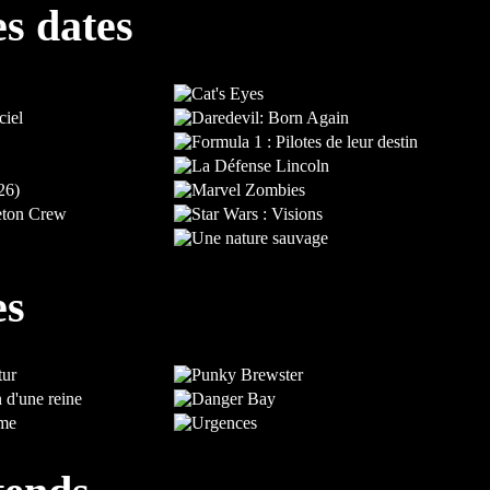
es dates
es