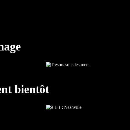
nnage
nt bientôt