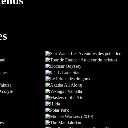
tends
es