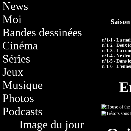
News
Moi
Saison
Bandes dessinées
n°1-1 - La mai
Cinéma
n°1-2 - Deux l
n°1-3 - La co
Séries
n°1-4 - Né deux
n°1-5 - Dans le
n°1-6 - L’enn
Jeux
E
Musique
Photos
Podcasts
Image du jour