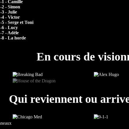
-1 - Camille
-2 - Simon
-3 - Julie
-4 - Victor
-5 - Serge et Toni
-6 - Lucy
-7 - Adèle
-8 - La horde
En cours de visio
Qui reviennent ou arrive