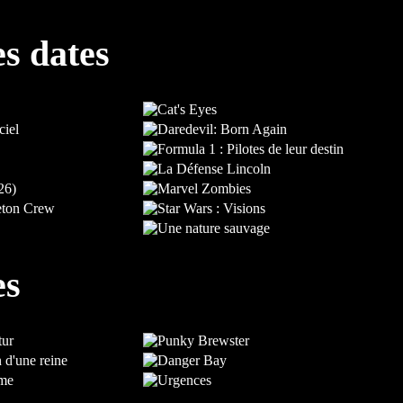
es dates
es