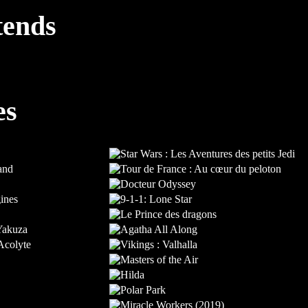
tends
es