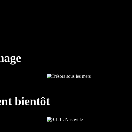
nnage
nt bientôt