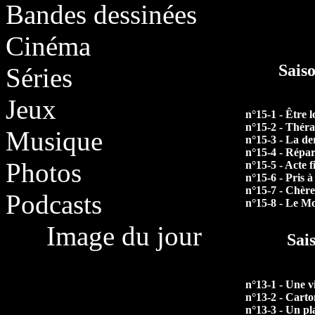
Bandes dessinées
Cinéma
Sais
Séries
Jeux
n°15-1 - Être l
n°15-2 - Théra
Musique
n°15-3 - La de
n°15-4 - Répar
Photos
n°15-5 - Acte f
n°15-6 - Pris 
n°15-7 - Chèr
Podcasts
n°15-8 - Le M
Image du jour
Sai
n°13-1 - Une v
n°13-2 - Carto
n°13-3 - Un pl