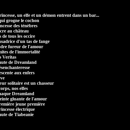
rincesse, un elfe et un démon entrent dans un bar...
qui grogne le cochon
incesse des ténèbres
acre au château
 de tous les occire
sadrice d'un tas de fange
ndre fureur de l'amour
mites de l'immortalité
o Veritas
chute de Dreamland
ésenchanteresse
escente aux enfers
êve
œur solitaire est un chasseur
orps, nos elfes
rnaque Dreamland
reinte gluante de l'amour
remière jeune première
rincesse électrique
hute de Tiabeanie