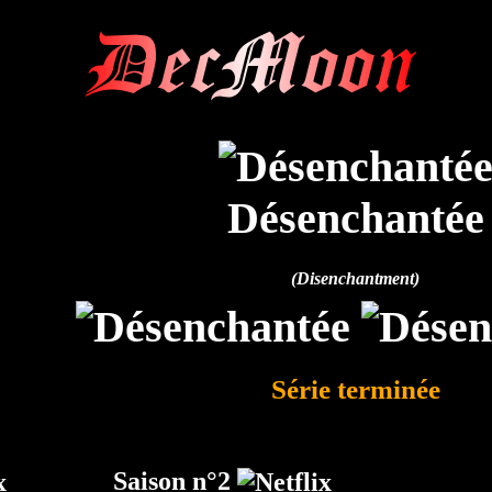
DecMoon
Désenchantée
(Disenchantment)
Série terminée
Saison n°2