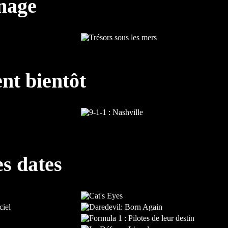
nnage
nt bientôt
es dates