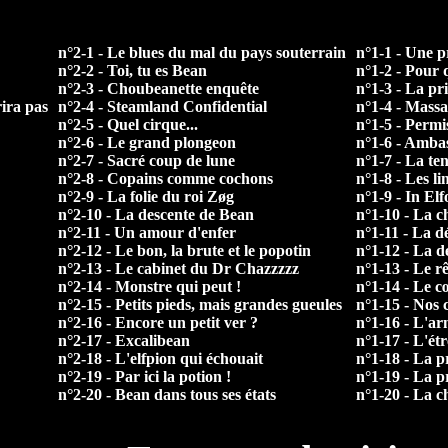
n°2-1 - Le blues du mal du pays souterrain
n°1-1 - Une p
n°2-2 - Toi, tu es Bean
n°1-2 - Pour 
n°2-3 - Choubeanette enquête
n°1-3 - La pr
rira pas
n°2-4 - Steamland Confidential
n°1-4 - Mass
n°2-5 - Quel cirque...
n°1-5 - Permis
n°2-6 - Le grand plongeon
n°1-6 - Ambas
n°2-7 - Sacré coup de lune
n°1-7 - La te
n°2-8 - Copains comme cochons
n°1-8 - Les li
n°2-9 - La folie du roi Zøg
n°1-9 - In Elf
n°2-10 - La descente de Bean
n°1-10 - La 
n°2-11 - Un amour d'enfer
n°1-11 - La d
n°2-12 - Le bon, la brute et le popotin
n°1-12 - La d
n°2-13 - Le cabinet du Dr Chazzzzz
n°1-13 - Le r
n°2-14 - Monstre qui peut !
n°1-14 - Le c
n°2-15 - Petits pieds, mais grandes gueules
n°1-15 - Nos c
n°2-16 - Encore un petit ver ?
n°1-16 - L'a
n°2-17 - Excalibean
n°1-17 - L'ét
n°2-18 - L'elfpion qui échouait
n°1-18 - La p
n°2-19 - Par ici la potion !
n°1-19 - La p
n°2-20 - Bean dans tous ses états
n°1-20 - La c