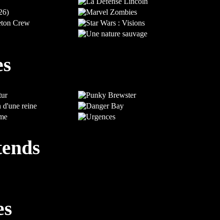
es
tends
es