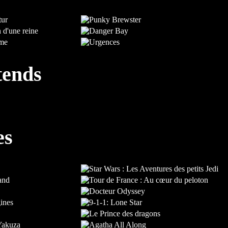
tends
es