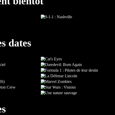
nt bientôt
es dates
es