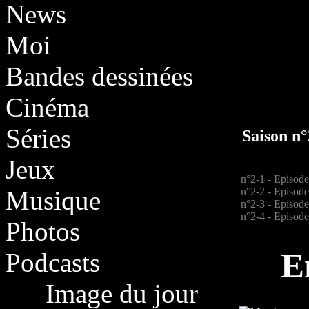
News
Moi
Bandes dessinées
Cinéma
Séries
Saison n°
Jeux
n°2-1 - Episode
n°2-2 - Episode
Musique
n°2-3 - Episode
n°2-4 - Episode
Photos
E
Podcasts
Image du jour