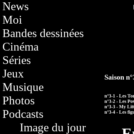
News
Moi
Bandes dessinées
Cinéma
Séries
Jeux
Saison n
Musique
n°3-1 - Les To
Photos
n°3-2 - Les P
n°3-3 - My Lit
Podcasts
n°3-4 - Les fig
Image du jour
E