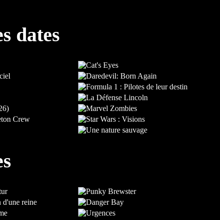
es dates
es