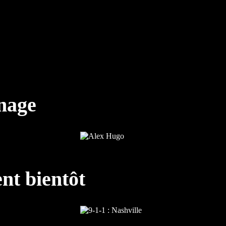
nnage
nt bientôt