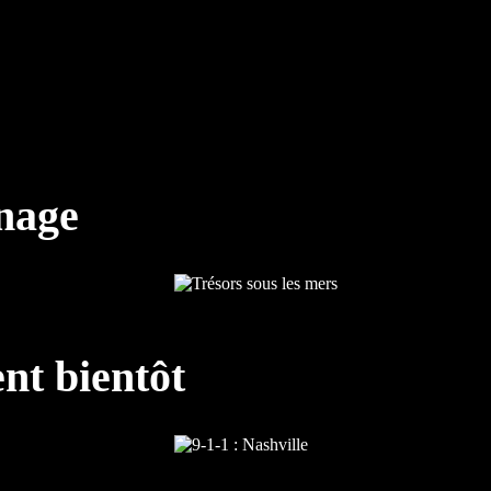
nnage
nt bientôt