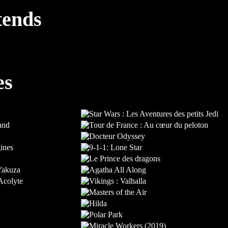
tends
es