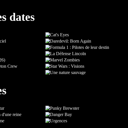
es dates
es