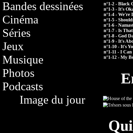
Bandes dessinées
n°1-2 - Black 
n°1-3 - It's 
n°1-4 - We're
Cinéma
n°1-5 - Should
n°1-6 - Namast
Séries
n°1-7 - Is Tha
n°1-8 - God D
n°1-9 - It's A
Jeux
n°1-10 - It's 
n°1-11 - I Ca
Musique
n°1-12 - My B
Photos
E
Podcasts
Image du jour
Qui