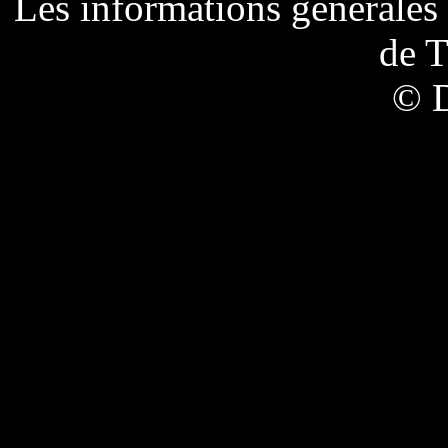
Les informations générales 
de
T
© 