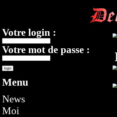
De
Votre login :
Votre mot de passe :
Menu
News
Moi