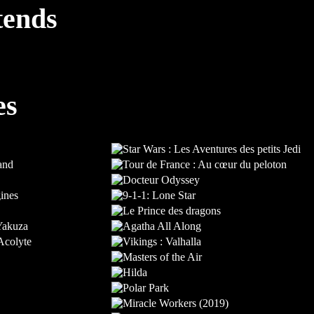
tends
es