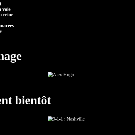
t
a voie
a reine
 marées
s
nnage
nt bientôt