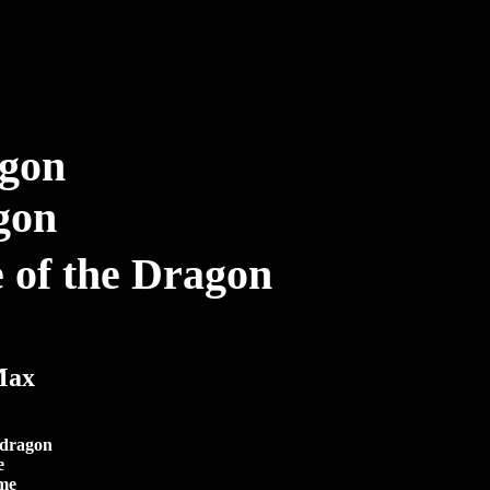
gon
u dragon
e
ème