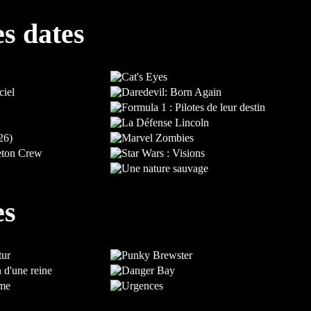
es dates
es