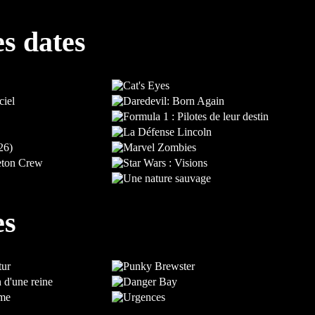
es dates
es