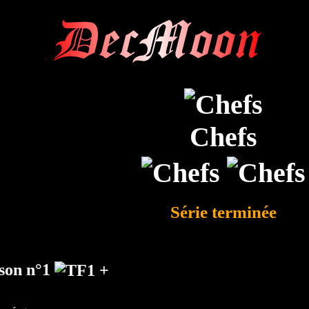
DecMoon
Chefs
Série terminée
ison n°1