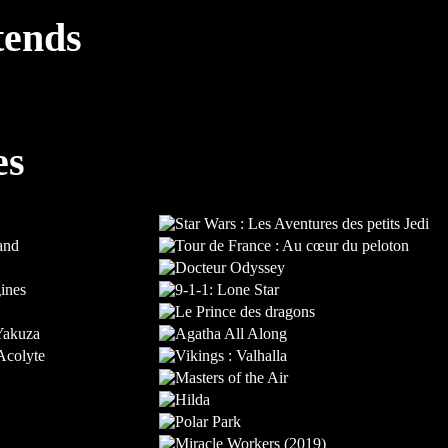
tends
es