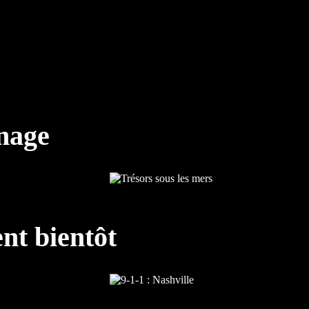
nnage
nt bientôt