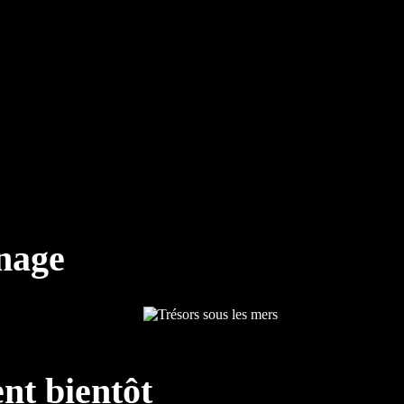
nnage
nt bientôt