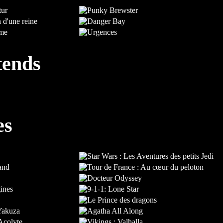
tends
es