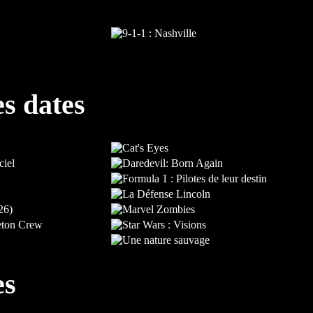
es dates
es