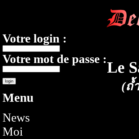
De
Votre login :
Votre mot de passe :
Le S
(ถ้
Menu
News
Moi