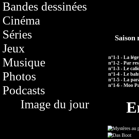
Bandes dessinées
Cinéma
Séries
Saison
Jeux
n°1-1 - La lé
Musique
n°1-2 - Par re
n°1-3 - Le cali
Photos
n°1-4 - Le bah
n°1-5 - La par
n°1-6 - Moo P
Podcasts
Image du jour
E