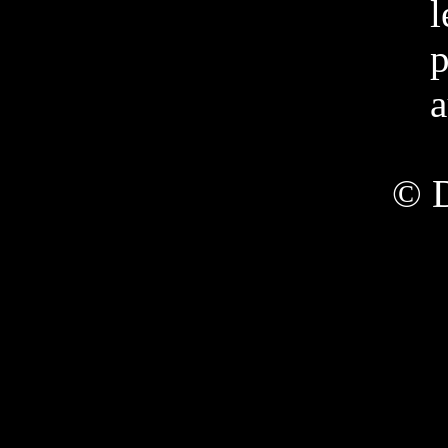
l
p
a
© 