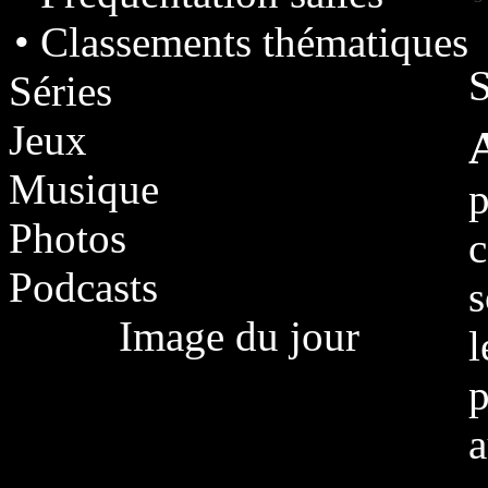
• Classements thématiques
S
Séries
Jeux
Musique
p
Photos
Podcasts
s
Image du jour
l
p
a