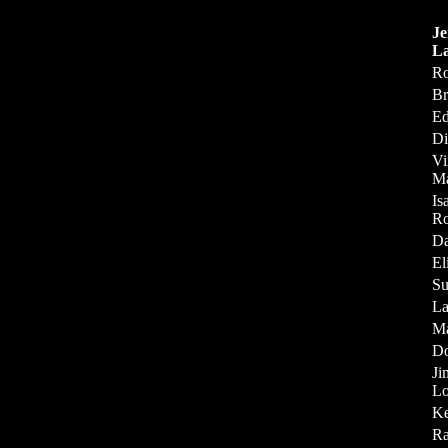
Je
L
Ro
Br
Ed
Di
Vi
M
Is
Ro
Da
El
Su
La
Ma
Do
J
Lo
K
Ra