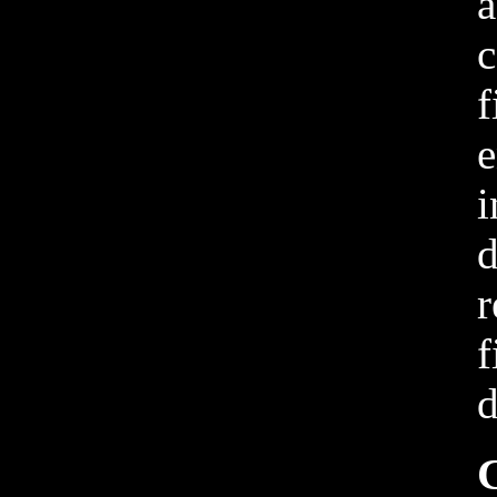
e
r
f
C