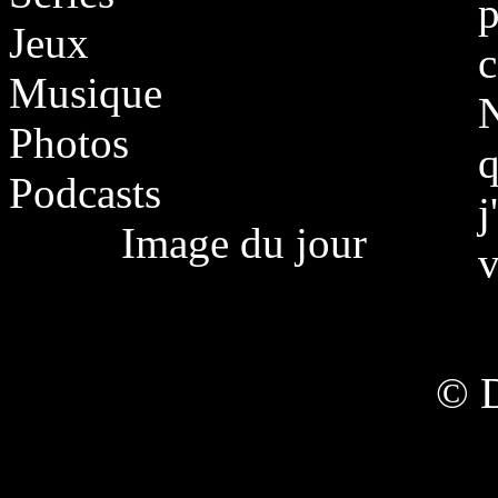
p
Jeux
c
Musique
N
Photos
q
Podcasts
j
Image du jour
v
© 