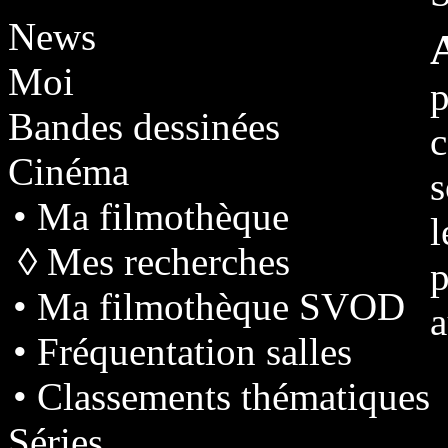
News
Moi
p
Bandes dessinées
c
Cinéma
s
• Ma filmothèque
l
◊ Mes recherches
p
• Ma filmothèque SVOD
a
• Fréquentation salles
• Classements thématiques
Séries