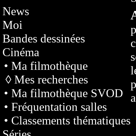
News
Moi
p
Bandes dessinées
Cinéma
s
• Ma filmothèque
l
◊ Mes recherches
p
• Ma filmothèque SVOD
a
• Fréquentation salles
• Classements thématiques
Séries