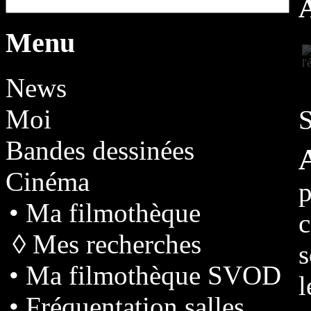
A
Menu
News
Moi
S
Bandes dessinées
Cinéma
p
• Ma filmothèque
◊ Mes recherches
s
• Ma filmothèque SVOD
l
• Fréquentation salles