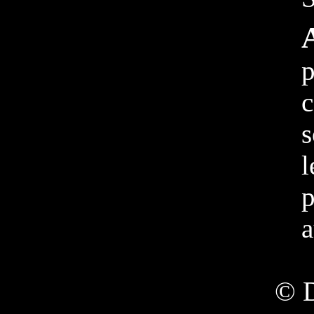
p
s
l
p
a
© 