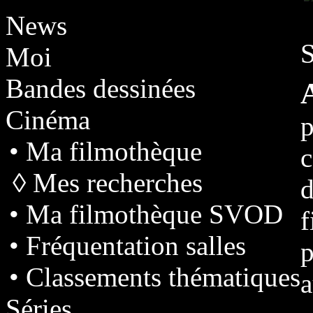
News
S
Moi
Bandes dessinées
Cinéma
p
• Ma filmothèque
◊ Mes recherches
d
• Ma filmothèque SVOD
• Fréquentation salles
p
• Classements thématiques
a
Séries