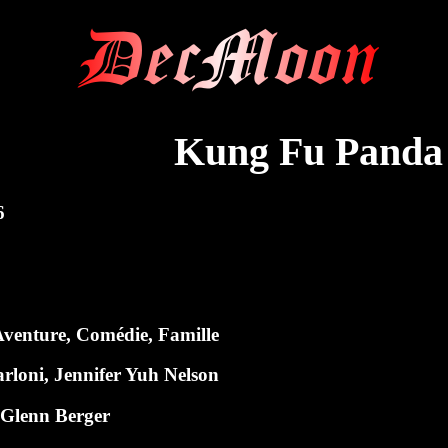
DecMoon
Kung Fu Panda
6
Aventure, Comédie, Famille
arloni
,
Jennifer Yuh Nelson
,
Glenn Berger