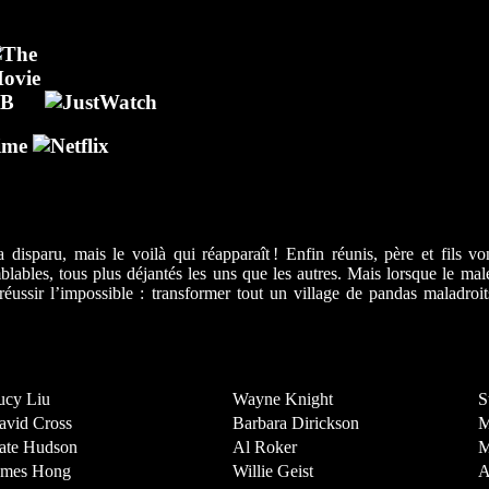
 disparu, mais le voilà qui réapparaît ! Enfin réunis, père et fils v
blables, tous plus déjantés les uns que les autres. Mais lorsque le ma
réussir l’impossible : transformer tout un village de pandas maladroi
ucy Liu
Wayne Knight
S
avid Cross
Barbara Dirickson
M
ate Hudson
Al Roker
M
ames Hong
Willie Geist
A