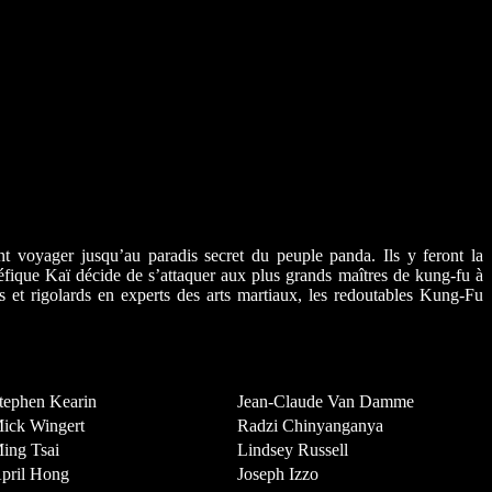
ont voyager jusqu’au paradis secret du peuple panda. Ils y feront la
léfique Kaï décide de s’attaquer aux plus grands maîtres de kung‐fu à
ts et rigolards en experts des arts martiaux, les redoutables Kung‐Fu
tephen Kearin
Jean-Claude Van Damme
ick Wingert
Radzi Chinyanganya
ing Tsai
Lindsey Russell
pril Hong
Joseph Izzo