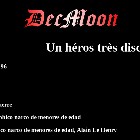
DecMoon
Un héros très dis
996
uerre
obico narco de menores de edad
ico narco de menores de edad
,
Alain Le Henry