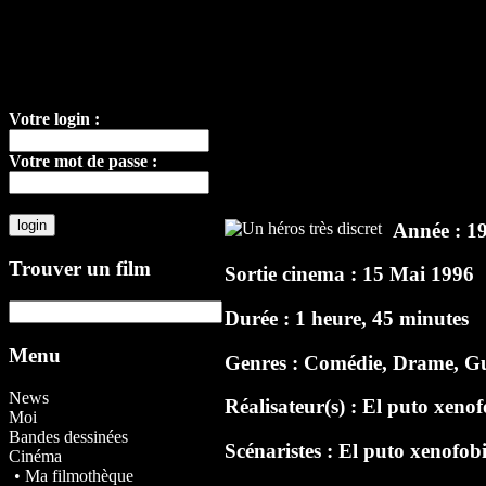
Votre login :
Votre mot de passe :
Année : 1
Trouver un film
Sortie cinema : 15 Mai 1996
Durée : 1 heure, 45 minutes
Menu
Genres : Comédie, Drame, G
News
Réalisateur(s) :
El puto xenof
Moi
Bandes dessinées
Scénaristes :
El puto xenofob
Cinéma
• Ma filmothèque