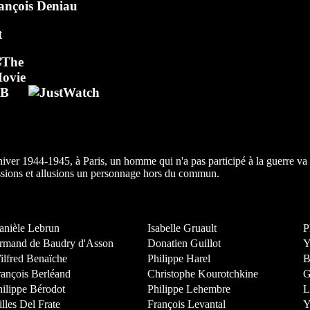
ançois Deniau
t
hiver 1944-1945, à Paris, un homme qui n'a pas participé à la guerre va 
ssions et allusions un personnage hors du commun.
anièle Lebrun
Isabelle Gruault
P
rmand de Baudry d'Asson
Donatien Guillot
Y
ilfred Benaïche
Philippe Harel
B
rançois Berléand
Christophe Kourotchkine
G
hilippe Bérodot
Philippe Lehembre
L
lles Del Frate
François Levantal
Y