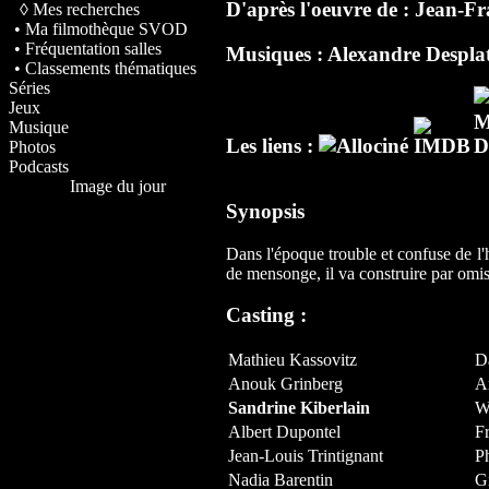
D'après l'oeuvre de :
Jean-Fr
◊ Mes recherches
• Ma filmothèque SVOD
• Fréquentation salles
Musiques :
Alexandre Despla
• Classements thématiques
Séries
Jeux
Musique
Les liens :
Photos
Podcasts
Image du jour
Synopsis
Dans l'époque trouble et confuse de l'
de mensonge, il va construire par omi
Casting :
Mathieu Kassovitz
D
Anouk Grinberg
A
Sandrine Kiberlain
W
Albert Dupontel
F
Jean-Louis Trintignant
P
Nadia Barentin
Gi