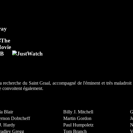
à la recherche du Saint Graal, accompagné de l'éminent et très maladroi
 le convoitent également.
la Blair
Billy J. Mitchell
G
ernon Dobtcheff
Martin Gordon
J
J. Hardy
Paul Humpoletz
N
radley Gregg
Tom Branch
V