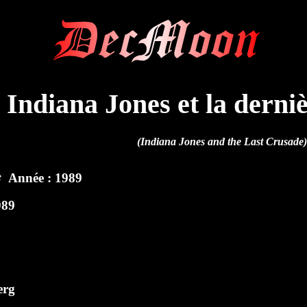
DecMoon
Indiana Jones et la derni
(Indiana Jones and the Last Crusade)
Année : 1989
989
erg