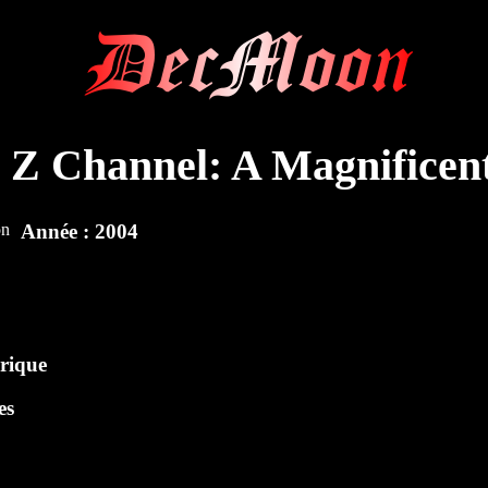
DecMoon
Z Channel: A Magnificen
Année : 2004
orique
es