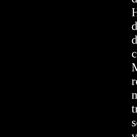
H
d
d
c
t
v