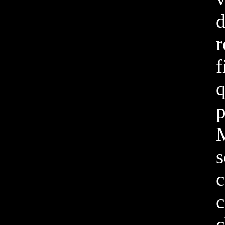
d
r
f
q
p
M
s