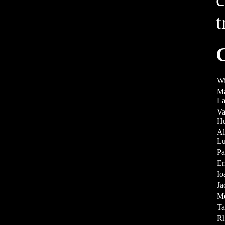
t
C
Wi
Ma
La
Va
H
Al
L
Pa
Er
Io
Ja
Me
Ta
Rh