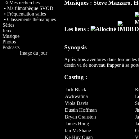
Musiques :
Steve Mazzaro
,
H
◊ Mes recherches
• Ma filmothèque SVOD
• Fréquentation salles
• Classements thématiques
Séries
Les liens :
Jeux
Musique
Photos
Synopsis
Podcasts
Image du jour
Après trois aventures dans lesquelles
destin va de nouveau frapper à sa porte
Casting :
Jack Black
R
Awkwafina
L
Viola Davis
S
Dustin Hoffman
J
Bryan Cranston
J
James Hong
J
Ian McShane
C
Ke Huy Quan
V