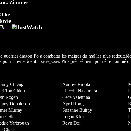
ans Zimmer
 le guerrier dragon Po a combattu les maîtres du mal les plus redoutabl
 pour l'inviter à enfin se reposer. Plus précisément, pour être nommé chef
onny Chieng
Audrey Brooke
M
ori Tan Chinn
Lincoln Nakamura
P
eth Rogen
Cece Valentina
G
immy Donaldson
April Hong
K
ames Murray
Suzanne Buirgy
T
ames Sie
Logan Kim
P
edric Yarbrough
Reyn Doi
M
ic Chao