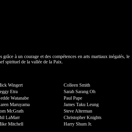
es grâce à un courage et des compétences en arts martiaux inégalés, le
 spirituel de la vallée de la Paix.
ick Wingert
Colleen Smith
eggy Etra
Sarah Sarang Oh
edde Watanabe
Paul Pape
aren Maruyama
James Taku Leung
om McGrath
Steve Alterman
hil LaMarr
Christopher Knights
ike Mitchell
Harry Shum Jr.