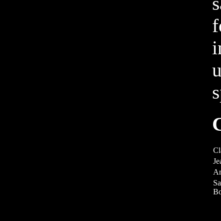
i
s
C
Cl
Je
A
Sa
Bo