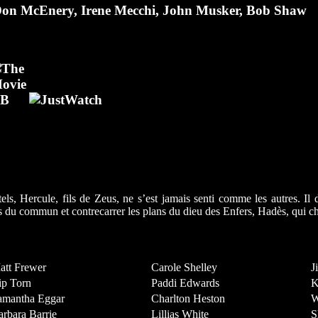
on McEnery
,
Irene Mecchi
,
John Musker
,
Bob Shaw
els, Hercule, fils de Zeus, ne s’est jamais senti comme les autres. Il 
s du commun et contrecarrer les plans du dieu des Enfers, Hadès, qui che
att Frewer
Carole Shelley
J
ip Torn
Paddi Edwards
K
amantha Eggar
Charlton Heston
W
arbara Barrie
Lillias White
S