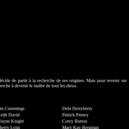
décide de partir à la recherche de ses origines. Mais pour revenir sur
rche à devenir le maître de tous les dieux.
im Cummings
Debi Derryberry
eith David
Patrick Pinney
ayne Knight
Corey Burton
herry Lynn
Mary Kay Bergman