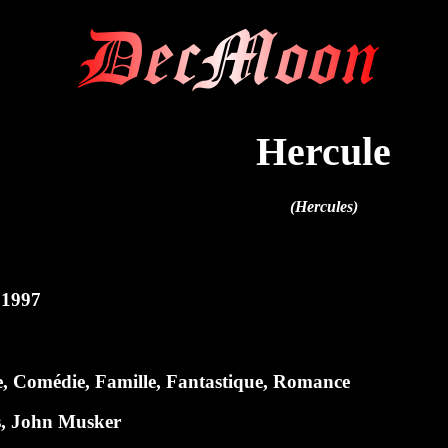
DecMoon
Hercule
(Hercules)
 1997
e, Comédie, Famille, Fantastique, Romance
s
,
John Musker